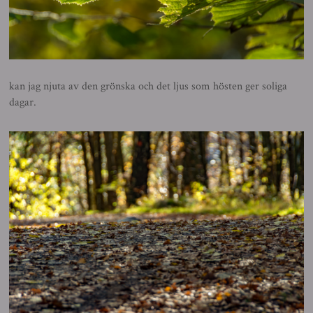
kan jag njuta av den grönska och det ljus som hösten ger soliga
dagar.